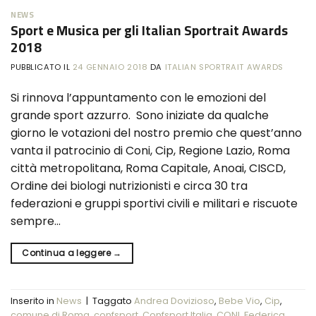
NEWS
Sport e Musica per gli Italian Sportrait Awards
2018
PUBBLICATO IL
24 GENNAIO 2018
DA
ITALIAN SPORTRAIT AWARDS
Si rinnova l’appuntamento con le emozioni del
grande sport azzurro. Sono iniziate da qualche
giorno le votazioni del nostro premio che quest’anno
vanta il patrocinio di Coni, Cip, Regione Lazio, Roma
città metropolitana, Roma Capitale, Anoai, CISCD,
Ordine dei biologi nutrizionisti e circa 30 tra
federazioni e gruppi sportivi civili e militari e riscuote
sempre…
Continua a leggere
→
Inserito in
News
|
Taggato
Andrea Dovizioso
,
Bebe Vio
,
Cip
,
comune di Roma
,
confsport
,
Confsport Italia
,
CONI
,
Federica