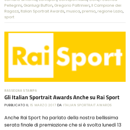
Pellegrini
,
Gianluigi Buffon
,
Gregorio Paltrinieri
,
Il Campione dei
Ragazzi
,
Italian Sportrait Awards
,
musica
,
premio
,
regione Lazio
,
sport
RASSEGNA STAMPA
Gli Italian Sportrait Awards Anche su Rai Sport
PUBBLICATO IL
15 MARZO 2017
DA
ITALIAN SPORTRAIT AWARDS
Anche Rai Sport ha parlato della nostra bellissima
serata finale di premiazione che si è svolta lunedì 13