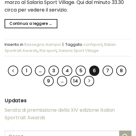
marzo al Salaria Sport Village. Qui dal minuto 33.30
circa per vedere il servizio.
Continua a leggere
→
Inserito in
Rassegna stampa
|
Taggato
confsport
,
Italian
Sportrait Awards
,
Rai sport
,
Salaria Sport Village
1
…
3
4
5
6
7
8
9
…
14
Updates
Serata di premiazione della XIV edizione Italian
Sportrait Awards