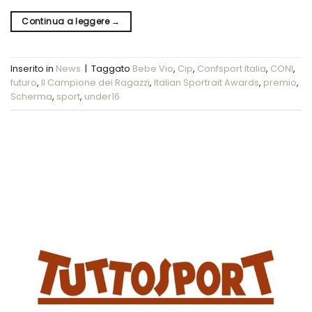
Continua a leggere
→
Inserito in
News
|
Taggato
Bebe Vio
,
Cip
,
Confsport Italia
,
CONI
,
futuro
,
Il Campione dei Ragazzi
,
Italian Sportrait Awards
,
premio
,
Scherma
,
sport
,
under16