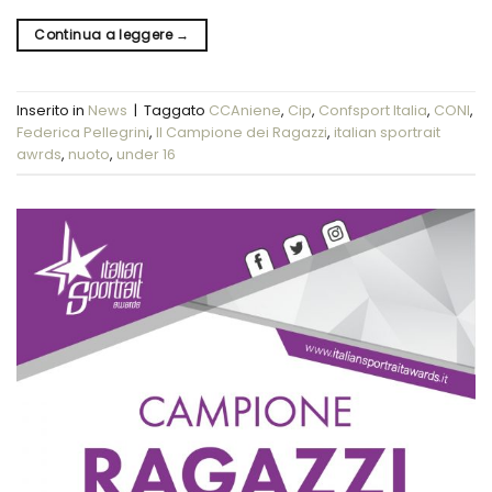
Continua a leggere
→
Inserito in
News
|
Taggato
CCAniene
,
Cip
,
Confsport Italia
,
CONI
,
Federica Pellegrini
,
Il Campione dei Ragazzi
,
italian sportrait
awrds
,
nuoto
,
under 16