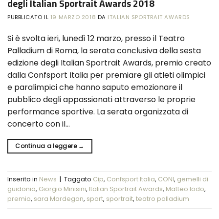
degli Italian Sportrait Awards 2018
PUBBLICATO IL
19 MARZO 2018
DA
ITALIAN SPORTRAIT AWARDS
Si è svolta ieri, lunedì 12 marzo, presso il Teatro
Palladium di Roma, la serata conclusiva della sesta
edizione degli Italian Sportrait Awards, premio creato
dalla Confsport Italia per premiare gli atleti olimpici
e paralimpici che hanno saputo emozionare il
pubblico degli appassionati attraverso le proprie
performance sportive. La serata organizzata di
concerto con il…
Continua a leggere
→
Inserito in
News
|
Taggato
Cip
,
Confsport Italia
,
CONI
,
gemelli di
guidonia
,
Giorgio Minisini
,
Italian Sportrait Awards
,
Matteo lodo
,
premio
,
sara Mardegan
,
sport
,
sportrait
,
teatro palladium