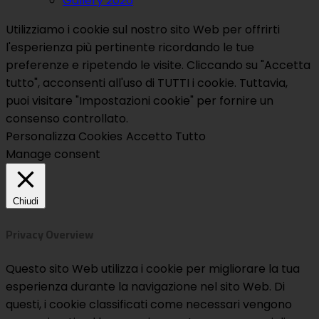
Gallery 2026
Utilizziamo i cookie sul nostro sito Web per offrirti
l'esperienza più pertinente ricordando le tue
preferenze e ripetendo le visite. Cliccando su "Accetta
tutto", acconsenti all'uso di TUTTI i cookie. Tuttavia,
puoi visitare "Impostazioni cookie" per fornire un
consenso controllato.
Personalizza Cookies
Accetto Tutto
Manage consent
Chiudi
Privacy Overview
Questo sito Web utilizza i cookie per migliorare la tua
esperienza durante la navigazione nel sito Web. Di
questi, i cookie classificati come necessari vengono