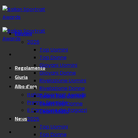
Salta
ai
contenuti
Edizioni
2026
Top Uomini
Top Donne
Giovani Uomini
Regolamento
Giovani Donne
Giuria
Rivelazione Uomini
Albo d’oro
Rivelazione Donne
Italian Sportrait Awards
Team Top Uomini
Premio Speciale
Team Top Donne
Il Campione dei Ragazzi
Team Misto
News
2025
Top Uomini
Top Donne