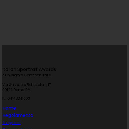
Italian Sportrait Awards
è un premio Confsport Italia
Via Salvatore Rebecchini, 17
00148 Roma RM
P.I. 04148341003
Home
Regolamento
La giuria