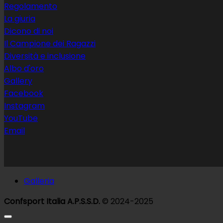
Regolamento
La giuria
Dicono di noi
Il Campione dei Ragazzi
Diversità e inclusione
Albo d'oro
Gallery
Facebook
Instagram
YouTube
Email
Galleria
Confsport Italia A.P.S.S.D.
© 2024-2025