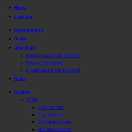
Menu
Il premio
Regolamento
Giuria
Albo d’oro
Italian Sportrait Awards
Premio Speciale
Il Campione dei Ragazzi
News
Edizioni
2026
Top Uomini
Top Donne
Giovani Uomini
Giovani Donne