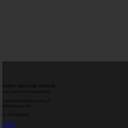
Italian Sportrait Awards
è un premio Confsport Italia
Via Salvatore Rebecchini, 17
00148 Roma RM
P.I. 04148341003
Home