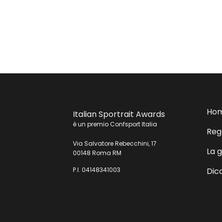
Ho
Italian Sportrait Awards
è un premio Confsport Italia
Reg
Via Salvatore Rebecchini, 17
La g
00148 Roma RM
Dico
P.I. 04148341003