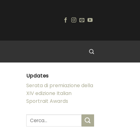
Updates
Serata di premiazione della
XIV edizione Italian
Sportrait Awards