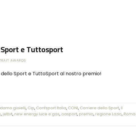
lo Sport e Tuttosport
RTRAIT AWARDS
 dello Sport e TuttoSport al nostro premio!
damo gioielli
,
Cip
,
Confsport Italia
,
CONI
,
Corriere dello Sport
,
Il
s
,
jetbit
,
new energy luce e gas
,
oasport
,
premio
,
regione Lazio
,
Roma