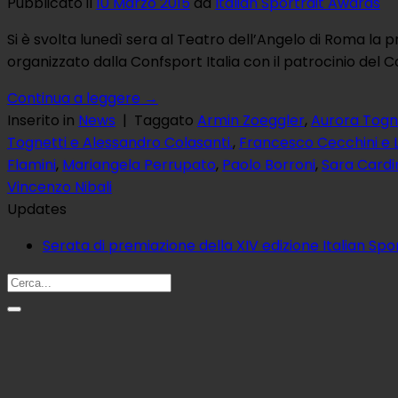
Pubblicato il
10 Marzo 2015
da
Italian Sportrait Awards
Si è svolta lunedì sera al Teatro dell’Angelo di Roma la p
organizzato dalla Confsport Italia con il patrocinio del Co
Continua a leggere
→
Inserito in
News
|
Taggato
Armin Zoeggler
,
Aurora Togn
Tognetti e Alessandro Colasanti.
,
Francesco Cecchini e 
Flamini
,
Mariangela Perrupato
,
Paolo Borroni
,
Sara Cardi
Vincenzo Nibali
Updates
Serata di premiazione della XIV edizione Italian Sp