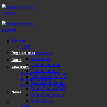
Salta
ai
contenuti
Edizioni
2026
Regolamento
Top Uomini
Giuria
Top Donne
Giovani Uomini
Albo d’oro
Giovani Donne
Italian Sportrait Awards
Rivelazione Uomini
Premio Speciale
Rivelazione Donne
Il Campione dei Ragazzi
Team Top Uomini
News
Team Top Donne
Team Misto
2025