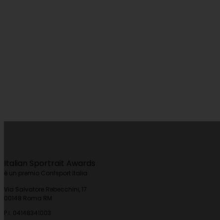
Italian Sportrait Awards
è un premio Confsport Italia
Via Salvatore Rebecchini, 17
00148 Roma RM
P.I. 04148341003