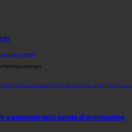
ards
Sportrait Awards
 conferenza stampa
Cristina Chiuso
,
Italian Sportrait Awards
,
Linda Collini
,
Luiss
ti e emozioni della serata di premiazione