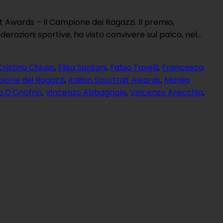
it Awards – Il Campione dei Ragazzi. Il premio,
ederazioni sportive, ha visto convivere sul palco, nel…
Cristina Chiuso
,
Elisa Santoni
,
Fabio Tavelli
,
Francesca
pione dei Ragazzi
,
Italian Sportrait Awards
,
Manila
a D'Onofrio
,
Vincenzo Abbagnale
,
Vincenzo Arecchia
,