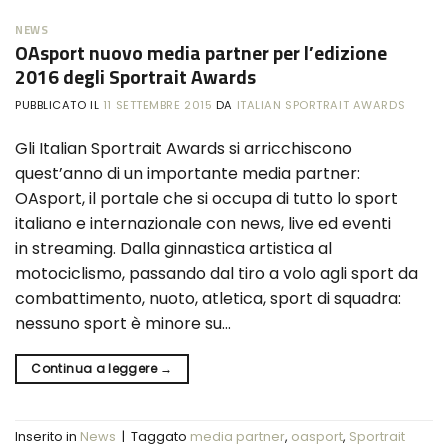
NEWS
OAsport nuovo media partner per l’edizione
2016 degli Sportrait Awards
PUBBLICATO IL
11 SETTEMBRE 2015
DA
ITALIAN SPORTRAIT AWARDS
Gli Italian Sportrait Awards si arricchiscono
quest’anno di un importante media partner:
OAsport, il portale che si occupa di tutto lo sport
italiano e internazionale con news, live ed eventi
in streaming. Dalla ginnastica artistica al
motociclismo, passando dal tiro a volo agli sport da
combattimento, nuoto, atletica, sport di squadra:
nessuno sport è minore su…
Continua a leggere
→
Inserito in
News
|
Taggato
media partner
,
oasport
,
Sportrait