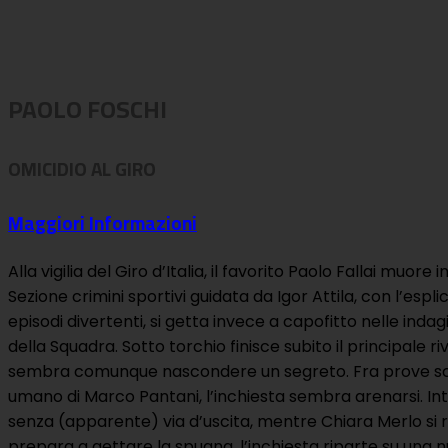
PAOLO FOSCHI
OMICIDIO AL GIRO
Maggiori Informazioni
Alla vigilia del Giro d’Italia, il favorito Paolo Fallai muor
Sezione crimini sportivi guidata da Igor Attila, con l’espl
episodi divertenti, si getta invece a capofitto nelle inda
della Squadra. Sotto torchio finisce subito il principale ri
sembra comunque nascondere un segreto. Fra prove scompa
umano di Marco Pantani, l’inchiesta sembra arenarsi. Int
senza (apparente) via d’uscita, mentre Chiara Merlo si rit
prepara a gettare la spugna, l’inchiesta riparte su una nu