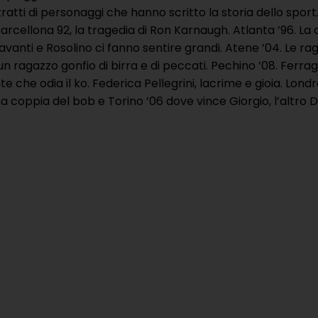
atti di personaggi che hanno scritto la storia dello sport. Se
rcellona 92, la tragedia di Ron Karnaugh. Atlanta ’96. La 
oravanti e Rosolino ci fanno sentire grandi. Atene ’04. Le
un ragazzo gonfio di birra e di peccati. Pechino ’08. Ferrag
 che odia il ko. Federica Pellegrini, lacrime e gioia. Londra
ana coppia del bob e Torino ’06 dove vince Giorgio, l’altro D