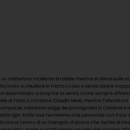
e in un misterioso incidente stradale mentre si allena sulle s
icito invito a chiudere in fretta il caso e senza alzare trop
gini determinato a scoprire la verità, come sempre affianca
vale di Fallai, il corridore Claudio Mele, mentre l’allenatore
rse, misteriosi viaggi dei protagonisti in Calabria e in 
anto Igor Attila vive l’ennesima crisi personale con il su
rova al centro di un triangolo d’amore che rischia di inter
ova pista, grazie a un’intuizione casuale che porterà all’i