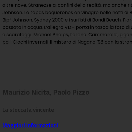
altre nove. Stranezze ai confini della realtà, ma anche ritr
Johnson. Le tapas boquerones en vinagre nelle notti di Ba
Bip” Johnson. Sydney 2000 e i surfisti di Bondi Beach. Fi
passata in acqua. L’allegro VDH porta in tasca la foto di 
e scarafaggi. Michael Phelps, l’alieno. Cammarelle, gigante
poi i Giochi invernali: Il mistero di Nagano ’98 con la str
Maurizio Nicita, Paolo Pizzo
La stoccata vincente
Maggiori Informazioni