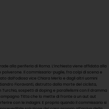
trade alla periferia di Roma. L’inchiesta viene affidata alla
po polverone. Il commissario-pugile, fra colpi di scena e
to dall’odiosa vice Chiara Merlo e dagli altri uomini
 Sandro Fioravanti, distrutto dalla morte del ciclista,
Turchia, sospetti di doping e parallelismi con il dramma
o compagno Titta che lo mette di fronte a un aut aut
ferire con le indagini. E proprio quando il commissario si
mprevedibile soluzione del caso proprio all’arrivo della