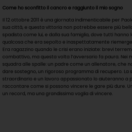
Come ho sconfitto il cancro e raggiunto il mio sogno
Il 12 ottobre 2011 è una giornata indimenticabile per Pa
sua città, e questa vittoria non potrebbe essere più bella.
spadista come lui, e dalla sua famiglia, dove tutti hanno 
qualcosa che era sepolto e inaspettatamente riemerge i
Era ragazzino quando le crisi erano iniziate: brevi terre
combattivo, ma questa volta l’avversario fa paura. Nei mes
squadra alle spalle: un padre come un allenatore, che no
dare sostegno, un rigoroso programma di recupero. La st
straordinario e un lavoro appassionato lo aiuteranno a 
raccontare come si possono vincere le gare più dure. Una 
un record, ma una grandissima voglia di vincere.