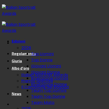
Salta
ai
contenuti
Edizioni
2026
Regolamento
Top Uomini
Giuria
Top Donne
Giovani Uomini
Albo d’oro
Giovani Donne
Italian Sportrait Awards
Rivelazione Uomini
Premio Speciale
Rivelazione Donne
Il Campione dei Ragazzi
Team Top Uomini
News
Team Top Donne
Team Misto
2025