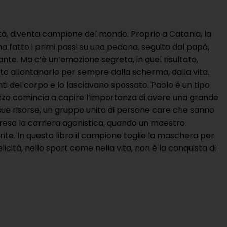
lità, diventa campione del mondo. Proprio a Catania, la
 ha fatto i primi passi su una pedana, seguito dal papà,
ante. Ma c’è un’emozione segreta, in quel risultato,
o allontanarlo per sempre dalla scherma, dalla vita.
nti del corpo e lo lasciavano spossato. Paolo è un tipo
agazzo comincia a capire l’importanza di avere una grande
sue risorse, un gruppo unito di persone care che sanno
presa la carriera agonistica, quando un maestro
te. In questo libro il campione toglie la maschera per
cità, nello sport come nella vita, non è la conquista di