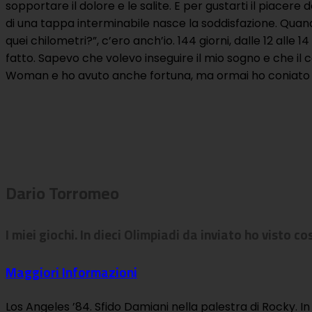
sopportare il dolore e le salite. E per gustarti il piacer
di una tappa interminabile nasce la soddisfazione. Quando
quei chilometri?”, c’ero anch’io. 144 giorni, dalle 12 all
fatto. Sapevo che volevo inseguire il mio sogno e che il
Woman e ho avuto anche fortuna, ma ormai ho coniato il
Dario Torromeo
I miei giochi. In dieci Olimpiadi da inviato ho visto 
Maggiori Informazioni
Los Angeles ’84. Sfido Damiani nella palestra di Rocky. I