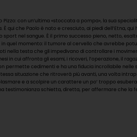
olo Pizzo: con un’ultima «stoccata a pompa», la sua specia
 È qui che Paolo è nato e cresciuto, ai piedi dell’Etna, qui
lo sport nel sangue. È il primo successo pieno, netto, esalt
n quel momento: il tumore al cervello che avrebbe potut
moti nella testa che gli impedivano di controllare i movime
i in cui affronta gli esami, i ricoveri, l’operazione, il r
n permette cedimenti e ha una fiducia incrollabile nelle 
essa situazione che ritroverà più avanti, una volta intra
plasmare e a scolpire un carattere un po’ troppo esuberan
testimonianza schietta, diretta, per affermare che la feli