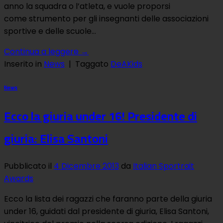
anno la squadra o l’atleta, e vuole proporsi
come strumento per gli insegnanti delle associazioni
sportive e delle scuole…
Continua a leggere
→
Inserito in
News
|
Taggato
DeAKids
News
Ecco la giuria under 16! Presidente di
giuria: Elisa Santoni
Pubblicato il
4 Dicembre 2013
da
Italian Sportrait
Awards
Ecco la lista dei ragazzi che faranno parte della giuria
under 16, guidati dal presidente di giuria, Elisa Santoni,