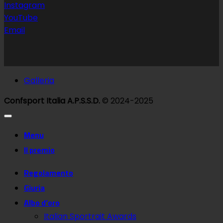
Instagram
YouTube
Email
Galleria
Confsport Italia A.P.S.S.D.
© 2024-2025
Menu
Il premio
Regolamento
Giuria
Albo d’oro
Italian Sportrait Awards