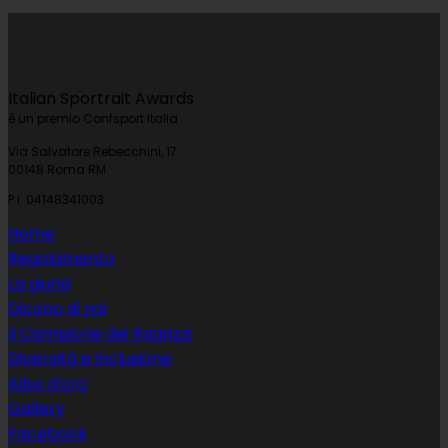
Italian Sportrait Awards
è un premio Confsport Italia
Via Salvatore Rebecchini, 17
00148 Roma RM
P.I. 04148341003
Home
Regolamento
La giuria
Dicono di noi
Il Campione dei Ragazzi
Diversità e inclusione
Albo d'oro
Gallery
Facebook