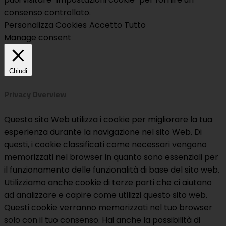
consenso controllato.
Personalizza Cookies
Accetto Tutto
Manage consent
Chiudi
Privacy Overview
Questo sito Web utilizza i cookie per migliorare la tua
esperienza durante la navigazione nel sito Web. Di
questi, i cookie classificati come necessari vengono
memorizzati nel browser in quanto sono essenziali per
il funzionamento delle funzionalità di base del sito web.
Utilizziamo anche cookie di terze parti che ci aiutano
ad analizzare e capire come utilizzi questo sito web.
Questi cookie verranno memorizzati nel tuo browser
solo con il tuo consenso. Hai anche la possibilità di