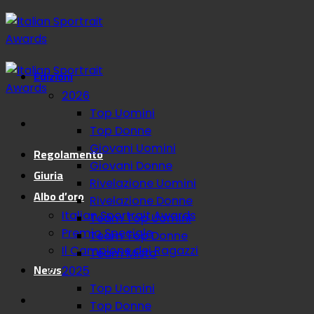
Salta
ai
contenuti
Edizioni
2026
Top Uomini
Top Donne
Giovani Uomini
Regolamento
Giovani Donne
Giuria
Rivelazione Uomini
Albo d’oro
Rivelazione Donne
Italian Sportrait Awards
Team Top Uomini
Premio Speciale
Team Top Donne
Il Campione dei Ragazzi
Team Misto
News
2025
Top Uomini
Top Donne