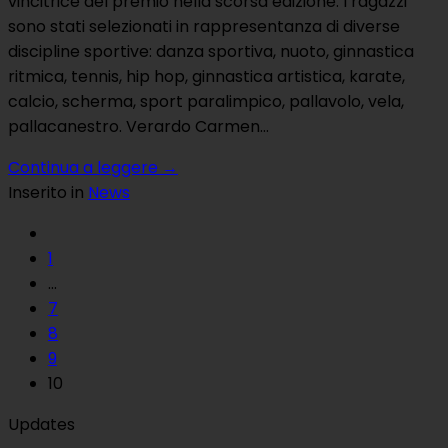
vincitrice del premio nella scorsa edizione. I ragazzi
sono stati selezionati in rappresentanza di diverse
discipline sportive: danza sportiva, nuoto, ginnastica
ritmica, tennis, hip hop, ginnastica artistica, karate,
calcio, scherma, sport paralimpico, pallavolo, vela,
pallacanestro. Verardo Carmen…
Continua a leggere
→
Inserito in
News
1
…
7
8
9
10
Updates