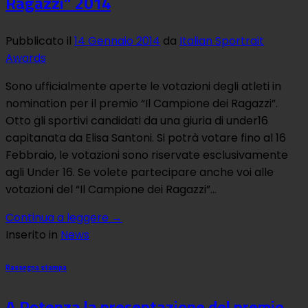
Ragazzi” 2014
Pubblicato il
14 Gennaio 2014
da
Italian Sportrait
Awards
Sono ufficialmente aperte le votazioni degli atleti in
nomination per il premio “Il Campione dei Ragazzi”.
Otto gli sportivi candidati da una giuria di under16
capitanata da Elisa Santoni. Si potrà votare fino al 16
Febbraio, le votazioni sono riservate esclusivamente
agli Under 16. Se volete partecipare anche voi alle
votazioni del “Il Campione dei Ragazzi”…
Continua a leggere
→
Inserito in
News
Rassegna stampa
A Potenza la presentazione del premio