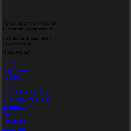
Italian Sportrait Awards
è un premio Confsport Italia
Via Salvatore Rebecchini, 17
00148 Roma RM
P.I. 04148341003
Home
Regolamento
La giuria
Dicono di noi
Il Campione dei Ragazzi
Diversità e inclusione
Albo d'oro
Gallery
Facebook
Instagram