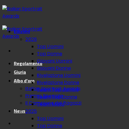
Salta
ai
contenuti
Edizioni
2026
Top Uomini
Top Donne
Giovani Uomini
Regolamento
Giovani Donne
Giuria
Rivelazione Uomini
Albo d’oro
Rivelazione Donne
Italian Sportrait Awards
Team Top Uomini
Premio Speciale
Team Top Donne
Il Campione dei Ragazzi
Team Misto
News
2025
Top Uomini
Top Donne