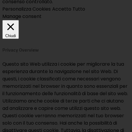
consenso controllato.
Personalizza Cookies
Accetto Tutto
Manage consent
Chiudi
Privacy Overview
Questo sito Web utilizza i cookie per migliorare la tua
esperienza durante la navigazione nel sito Web. Di
questi, i cookie classificati come necessari vengono
memorizzati nel browser in quanto sono essenziali per
il funzionamento delle funzionalità di base del sito web.
Utilizziamo anche cookie di terze parti che ci aiutano
ad analizzare e capire come utilizzi questo sito web.
Questi cookie verranno memorizzati nel tuo browser
solo con il tuo consenso. Hai anche la possibilità di
disattivare questi cookie. Tuttavia, la disattivazione di