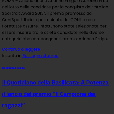
ROMA – Ci sono anche Arianna Errigo e Carolina Erba
nel lotto delle candidate per la conquista dell’ “Italian
Sportrait Award 2013”, il premio promosso da
ConfSport Italia e patrocinato dal CONI. Le due
fiorettiste azzurre, infatti, sono state selezionate per
essere inserire tra le atlete candidate nelle diverse
categorie che compongono il premio. Arianna Errigo,…
Continua a leggere
→
Inserito in
Rassegna stampa
Rassegna stampa
Il Quotidiano della Basilicata: A Potenza
il lancio del premio “Il Campione dei
ragazzi”