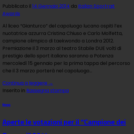
Pubblicato il
14 Gennaio 2014
da
Italian Sportrait
Awards
Al liceo “Gianturco” del capoluogo lucano ospiti l’ex
nuotatrice azzurra Cristina Chiuso e Carlo Molfetta,
campione olimpico di taekwondo a Londra 2012.
Premiazione il 3 marzo al teatro Stabile DUE volti di
prestigio dello sport italiano saranno a Potenza
mercoledì 15 gennaio per la prima tappa del percorso
che il 3 marzo porterà nel capoluogo…
Continua a leggere
→
Inserito in
Rassegna stampa
News
Aperte le votazioni per il “Campione dei