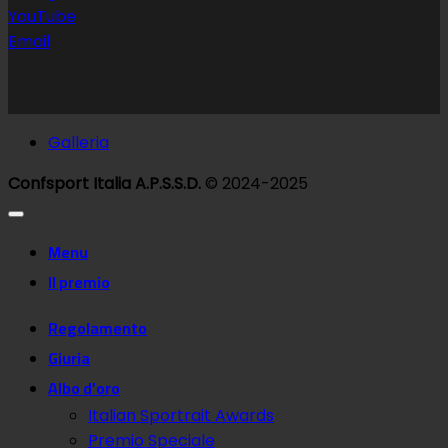
YouTube
Email
Galleria
Confsport Italia A.P.S.S.D.
© 2024-2025
Menu
Il premio
Regolamento
Giuria
Albo d’oro
Italian Sportrait Awards
Premio Speciale