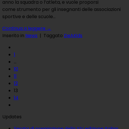
anno la squadra o l’atleta, e vuole proporsi
come strumento per gli insegnanti delle associazioni
sportive e delle scuole…
Continua a leggere
→
Inserito in
News
|
Taggato
DeAKids
1
…
10
11
12
13
14
Updates
Serata di premiazione della XIV edizione Italian