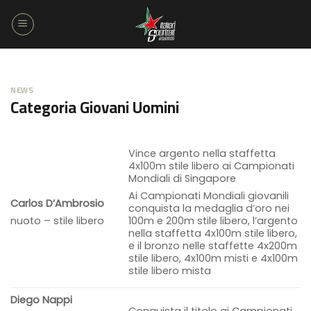
Salta
ai
contenuti
NEWS
Categoria Giovani Uomini
Vince argento nella staffetta
4x100m stile libero ai Campionati
Mondiali di Singapore
Ai Campionati Mondiali giovanili
Carlos D’Ambrosio
conquista la medaglia d’oro nei
nuoto – stile libero
100m e 200m stile libero, l’argento
nella staffetta 4x100m stile libero,
e il bronzo nelle staffette 4x200m
stile libero, 4x100m misti e 4x100m
stile libero mista
Diego Nappi
Conquista il titolo ai Campionati